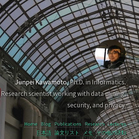
Junpei Kawamoto
, Ph.D. in Informatics.
Research scientist working with data mining,
security, and privacy.
Home
Blog
Publications
Research
Lectures
日本語
論文リスト
メモ
その他の活動