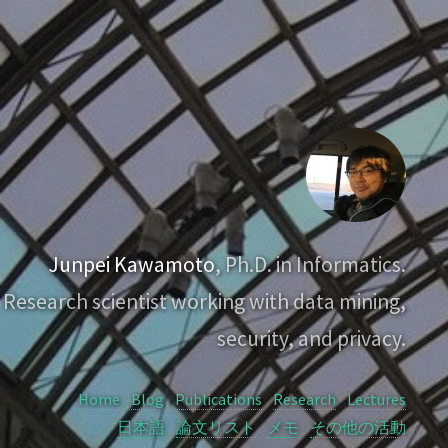
Junpei Kawamoto
, Ph.D. in Informatics.
Research scientist working with data mining,
security, and privacy.
Home
Blog
Publications
Research
Lectures
日本語
論文リスト
メモ
その他の活動