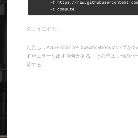
	-f https://raw.githubusercontent.com/Azure/azure-rest-api-specs/master/arm-compute/2016-04-30-preview/swagger/compute.json \

のようにする．
ただし，Azure REST API Specifications の
ドがエラーを出す場合がある．その時は，他のバ
応する．