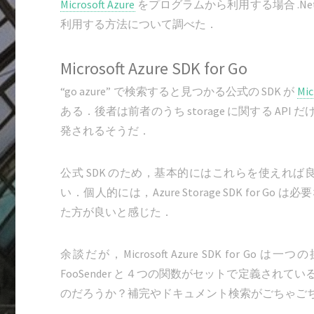
Microsoft Azure
をプログラムから利用する場合 .Ne
利用する方法について調べた．
Microsoft Azure SDK for Go
“go azure” で検索すると見つかる公式の SDK が
Mic
ある．後者は前者のうち storage に関する A
発されるそうだ．
公式 SDK のため，基本的にはこれらを使えれば良いの
い．個人的には，Azure Storage SDK fo
た方が良いと感じた．
余談だが，Microsoft Azure SDK for Go は一つの操作
FooSender と４つの関数がセットで定義され
のだろうか？補完やドキュメント検索がごちゃご