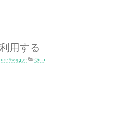
re を利用する
zure
Swagger
Qiita