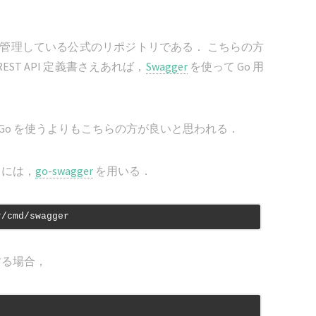
定義書を管理している公式のリポジトリである． こちらの方
ST API 定義書さえあれば，
Swagger
を使って Go 用
DK for Go を使うよりもこちらの方が良いと思われる．
するには，
go-swagger
を用いる．
r/cmd/swagger
成する場合，