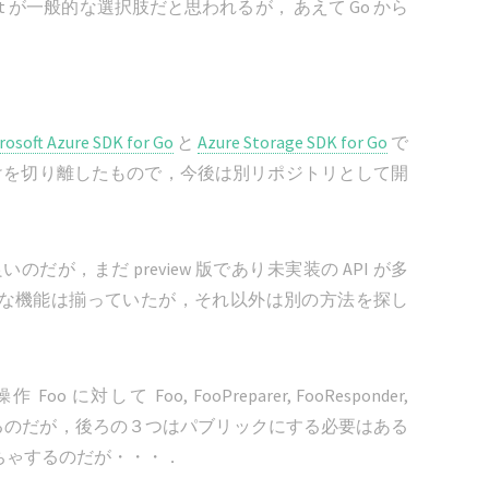
t が一般的な選択肢だと思われるが， あえて Go から
rosoft Azure SDK for Go
と
Azure Storage SDK for Go
で
PI だけを切り離したもので，今後は別リポジトリとして開
だが，まだ preview 版であり未実装の API が多
r Go は必要な機能は揃っていたが，それ以外は別の方法を探し
 Foo に対して Foo, FooPreparer, FooResponder,
ているのだが，後ろの３つはパブリックにする必要はある
ちゃするのだが・・・．