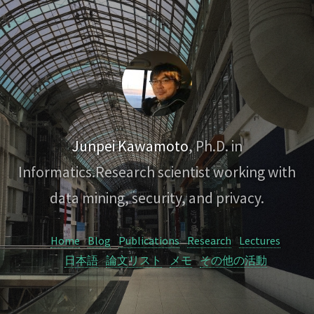
Junpei Kawamoto
, Ph.D. in
Informatics.
Research scientist working with
data mining, security, and privacy.
Home
Blog
Publications
Research
Lectures
日本語
論文リスト
メモ
その他の活動