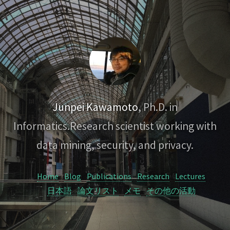
Junpei Kawamoto
, Ph.D. in
Informatics.
Research scientist working with
data mining, security, and privacy.
Home
Blog
Publications
Research
Lectures
日本語
論文リスト
メモ
その他の活動