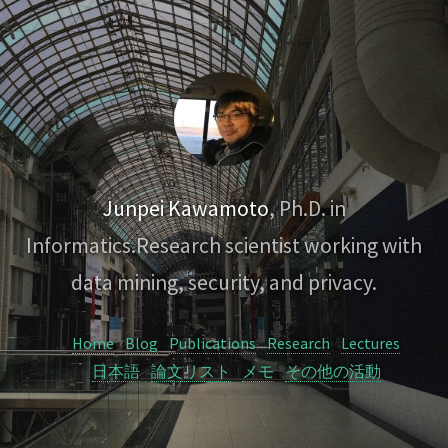
Junpei Kawamoto
, Ph.D. in
Informatics.
Research scientist working with
data mining, security, and privacy.
Home
Blog
Publications
Research
Lectures
日本語
論文リスト
メモ
その他の活動