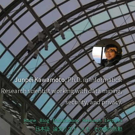
Junpei Kawamoto
, Ph.D. in Informatics.
Research scientist working with data mining,
security, and privacy.
Home
Blog
Publications
Research
Lectures
日本語
論文リスト
メモ
その他の活動