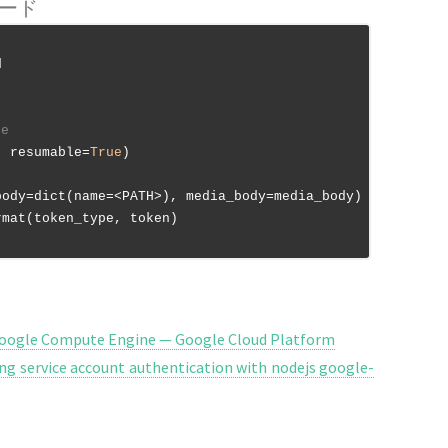
ード


e
, resumable=
True
)

ody=dict(name=<PATH>), media_body=media_body)

rmat(token_type, token)

Google Compute Engine — Google Cloud Platform
ng service account authentication with nodejs google-