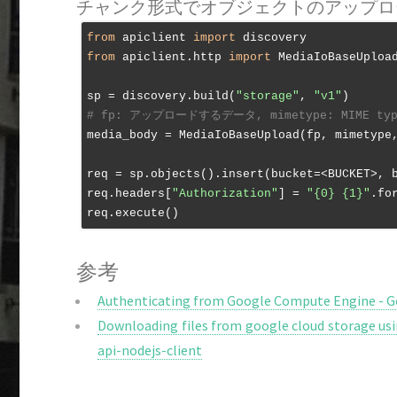
チャンク形式でオブジェクトのアップロ
from
 apiclient 
import
from
 apiclient.http 
import
 MediaIoBaseUpload
sp = discovery.build(
"storage"
, 
"v1"
# fp: アップロードするデータ, mimetype: MIME typ
media_body = MediaIoBaseUpload(fp, mimetype
req = sp.objects().insert(bucket=<BUCKET>, b
req.headers[
"Authorization"
] = 
"{0} {1}"
.fo
参考
Authenticating from Google Compute Engine - 
Downloading files from google cloud storage usi
api-nodejs-client