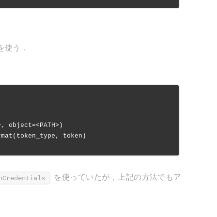
ンを使う．
, object=<PATH>)

rmat(token_type, token)

を使っていたが，上記の方法でもア
nCredentials