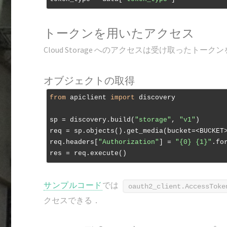
トークンを用いたアクセス
Cloud Storage へのアクセスは受け取ったトーク
オブジェクトの取得
from
 apiclient 
import
 discovery

sp = discovery.build(
"storage"
, 
"v1"
)

req = sp.objects().get_media(bucket=<BUCKET>
req.headers[
"Authorization"
] = 
"{0} {1}"
.fo
サンプルコード
では
oauth2_client.AccessToke
クセスできる．