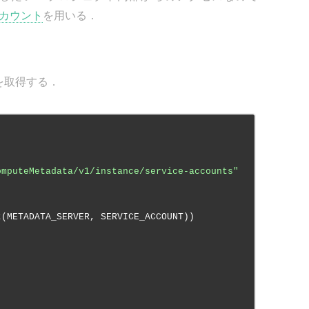
カウント
を用いる．
を取得する．
omputeMetadata/v1/instance/service-accounts"
t(METADATA_SERVER, SERVICE_ACCOUNT))
