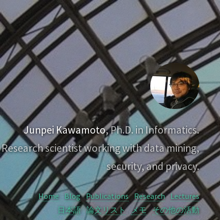
Junpei Kawamoto
, Ph.D. in Informatics.
Research scientist working with data mining,
security, and privacy.
Home
Blog
Publications
Research
Lectures
日本語
論文リスト
メモ
その他の活動