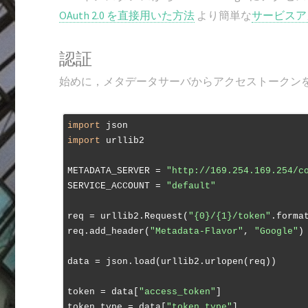
OAuth 2.0 を直接用いた方法
より簡単な
サービスア
認証
始めに，メタデータサーバからアクセストークン
import
import
 urllib2

METADATA_SERVER = 
"http://169.254.169.254/c
SERVICE_ACCOUNT = 
"default"
req = urllib2.Request(
"{0}/{1}/token"
.forma
req.add_header(
"Metadata-Flavor"
, 
"Google"
)

data = json.load(urllib2.urlopen(req))

token = data[
"access_token"
]

token_type = data[
"token_type"