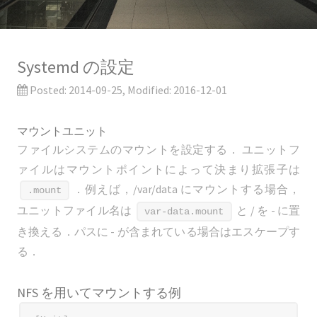
Systemd の設定
Posted:
2014-09-25
, Modified:
2016-12-01
マウントユニット
ファイルシステムのマウントを設定する． ユニットフ
ァイルはマウントポイントによって決まり拡張子は
．例えば，/var/data にマウントする場合，
.mount
ユニットファイル名は
と / を - に置
var-data.mount
き換える．パスに - が含まれている場合はエスケープす
る．
NFS を用いてマウントする例