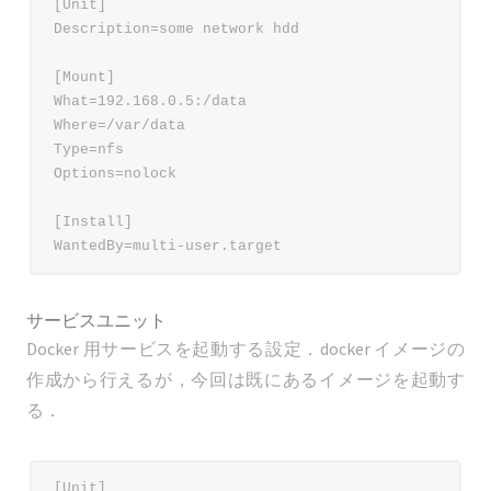
[Unit]

Description=some network hdd

[Mount]

What=192.168.0.5:/data

Where=/var/data

Type=nfs

Options=nolock

[Install]

サービスユニット
Docker 用サービスを起動する設定．docker イメージの
作成から行えるが，今回は既にあるイメージを起動す
る．
[Unit]
