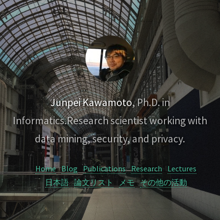
Junpei Kawamoto
, Ph.D. in
Informatics.
Research scientist working with
data mining, security, and privacy.
Home
Blog
Publications
Research
Lectures
日本語
論文リスト
メモ
その他の活動