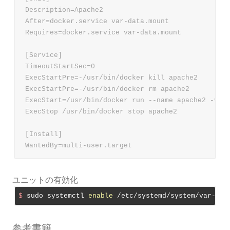
Description=Apache2

After=docker.service var-data.mount

Requires=docker.service var-data.mount

[Service]

TimeoutStartSec=0

ExecStartPre=-/usr/bin/docker kill apache2

ExecStartPre=-/usr/bin/docker rm apache2

ExecStart=/usr/bin/docker run --name apache2 -v /v
ExecStop /usr/bin/docker stop apache2

[Install]

ユニットの有効化
$
 sudo systemctl 
enable
 /etc/systemd/system/var-dat
参考書籍