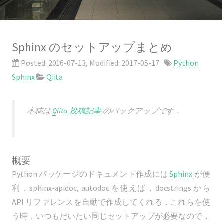
Sphinx のセットアップまとめ
Posted:
2016-07-13
, Modified:
2017-05-17
Python
Sphinx
Qiita
本稿は
Qiita 投稿記事
のバックアップです．
概要
Python パッケージのドキュメント作成には
Sphinx
が便
利．sphinx-apidoc, autodoc を使えば，docstrings から
API リファレンスを自動で作成してくれる．これらを使
う時，いつもだいたい同じセットアップが必要なので，