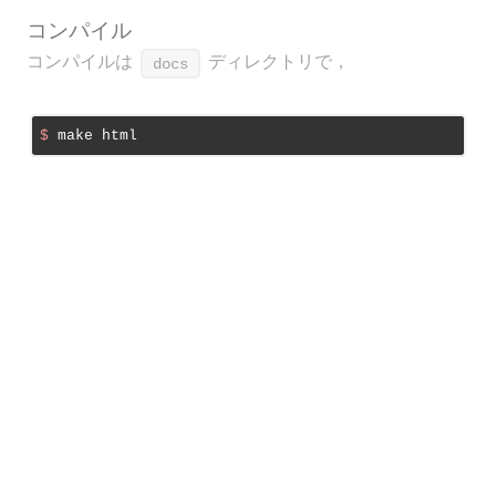
コンパイル
コンパイルは
ディレクトリで，
docs
$
 make html