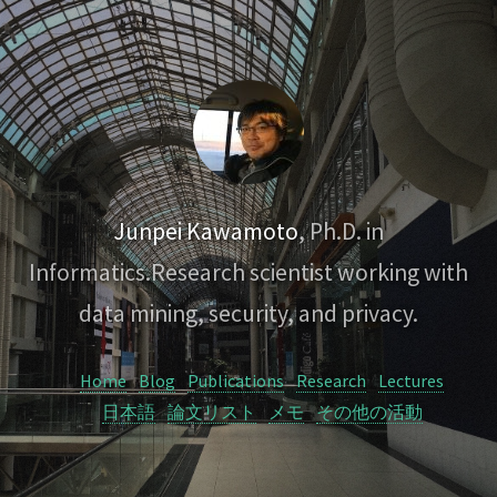
Junpei Kawamoto
, Ph.D. in
Informatics.
Research scientist working with
data mining, security, and privacy.
Home
Blog
Publications
Research
Lectures
日本語
論文リスト
メモ
その他の活動