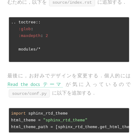
むために，以下を
に追加する．
source/index.rst
.. toctree::

:glob
:

:maxdepth
: 
2
   modules/*

最後に，お好みでデザインを変更する．個人的には
Read the docs テーマ
が気に入っているので
に以下を追加する．
source/conf.py
import
 sphinx_rtd_theme

html_theme = 
"sphinx_rtd_theme"