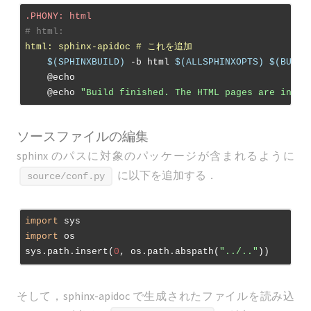
.PHONY
: html
# html:
html: sphinx-apidoc # これを追加
$(SPHINXBUILD)
 -b html 
$(ALLSPHINXOPTS)
$(BUILD
    @echo

    @echo 
"Build finished. The HTML pages are in 
$(
ソースファイルの編集
sphinx のパスに対象のパッケージが含まれるように
に以下を追加する．
source/conf.py
import
import
 os

sys.path.insert(
0
, os.path.abspath(
"../.."
そして，sphinx-apidoc で生成されたファイルを読み込