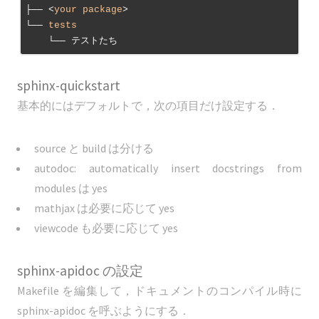
├── <
your
package
>

└── 
tests
sphinx-quickstart
基本的にはデフォルトで，次の項目だけ設定する．
source と build は分ける
autodoc: automatically insert docstrings from
modules は yes
mathjax は必要に応じて yes
viewcode も必要に応じて yes
sphinx-apidoc の設定
Makefile を編集して，ドキュメントのコンパイル時に
sphinx-apidoc を呼ぶようにする．