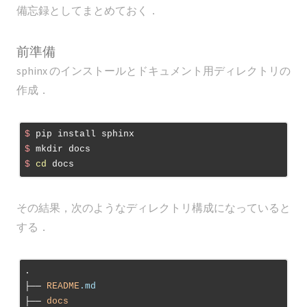
備忘録としてまとめておく．
前準備
sphinx のインストールとドキュメント用ディレクトリの
作成．
$
 pip install sphinx
$
 mkdir docs
$
cd
 docs
その結果，次のようなディレクトリ構成になっていると
する．
.

├── 
README
.md
├── 
docs