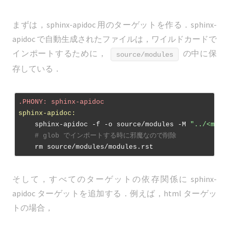
まずは，sphinx-apidoc 用のターゲットを作る．sphinx-
apidoc で自動生成されたファイルは，ワイルドカードで
インポートするために，
の中に保
source/modules
存している．
.PHONY
: sphinx-apidoc
sphinx-apidoc:
    sphinx-apidoc -f -o source/modules -M 
"../<modu
# glob でインポートする時に邪魔なので削除
そして，すべてのターゲットの依存関係に sphinx-
apidoc ターゲットを追加する．例えば，html ターゲッ
トの場合，