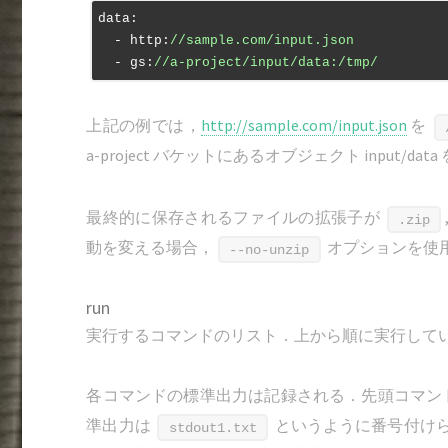
data:
  - http:
//sample.com/input.json
  - gs:
//a-project/input/data:/tmp/
上記の例では，
http://sample.com/input.json
を
a-project バケットにあるオブジェクト input/data
最終的に保存されるファイルの拡張子が
.zip
動を変える場合，
オプションを使
--no-unzip
run
実行するコマンドのリスト．上から順に実行して
各コマンドの標準出力は記録される．先頭コマン
準出力は
というように番号付け
stdout1.txt