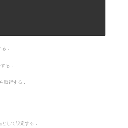
いる．
ルする．
．
ら取得する．
先として設定する．