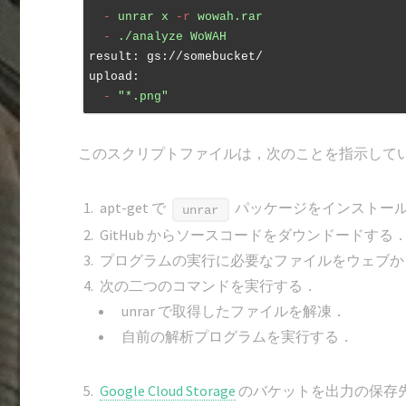
  -
unrar
x
-r
wowah.rar
  -
./analyze
WoWAH
result:
gs://somebucket/
upload:
  -
"*.png"
このスクリプトファイルは，次のことを指示して
apt-get で
パッケージをインストー
unrar
GitHub からソースコードをダウンドードする
プログラムの実行に必要なファイルをウェブか
次の二つのコマンドを実行する．
unrar で取得したファイルを解凍．
自前の解析プログラムを実行する．
Google Cloud Storage
のバケットを出力の保存