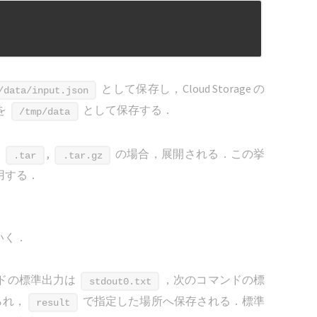
として保存し，Cloud Storage の
/data/input.json
 を
として保存する．
/tmp/data
,
,
の場合，展開される．この挙
.tar
.tar.gz
用する．
いく．
ドの標準出力は
，次のコマンドの標
stdout0.txt
られ，
で指定した場所へ保存される．標準
result