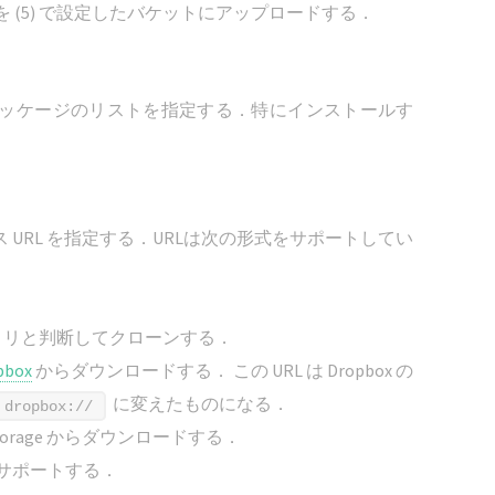
 (5) で設定したバケットにアップロードする．
するパッケージのリストを指定する．特にインストールす
URL を指定する．URLは次の形式をサポートしてい
トリと判断してクローンする．
pbox
からダウンロードする． この URL は Dropbox の
に変えたものになる．
dropbox://
torage からダウンロードする．
サポートする．