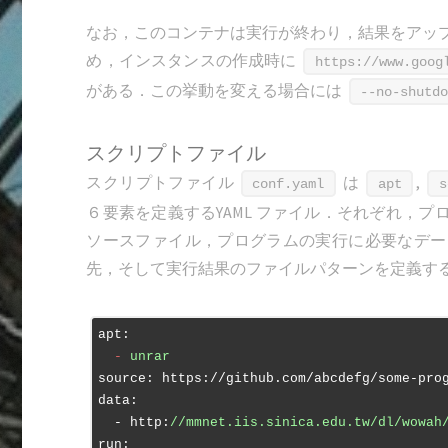
なお，このコンテナは実行が終わり，結果をアッ
め，インスタンスの作成時に
https://www.goog
がある．この挙動を変える場合には
--no-shutd
スクリプトファイル
スクリプトファイル
は
,
conf.yaml
apt
s
６要素を定義するYAML ファイル．それぞれ，プロ
ソースファイル，プログラムの実行に必要なデー
先，そして実行結果のファイルパターンを定義す
apt:
  -
unrar
source:
https://github.com/abcdefg/some-pro
data:
  - http:
//mmnet.iis.sinica.edu.tw/dl/wowah
run: