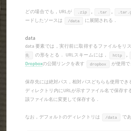
どの場合でも，URLが
,
,
.zip
.tar
.tar.
ードしたソースは
に展開される．
/data
data
data 要素では，実行前に取得するファイルを
の形をとる． URLスキームには，
,
先
http
Dropbox
の公開リンクを表す
が使用で
dropbox
保存先には絶対パス，相対パスどちらも使用でき
ディレクトリ内にURLが示すファイル名で保存す
該ファイル名に変更して保存する．
なお，デフォルトのディレクトリは
で
/data