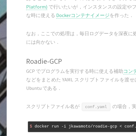
Platform)
で行いたいが，インスタンスの設定や
な時に使える
Dockerコンテナイメージ
を作った．
なお，ここでの処理は，毎日ログデータを深夜に
には向かない．
Roadie-GCP
GCP でプログラムを実行する時に使える補助
コン
などをまとめた YAML スクリプトファイルを
Ubuntu である．
スクリプトファイル名が
の場合，
conf.yaml
$
 docker run -i jkawamoto/roadie-gcp < conf