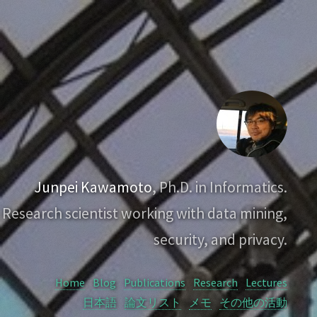
Junpei Kawamoto
, Ph.D. in Informatics.
Research scientist working with data mining,
security, and privacy.
Home
Blog
Publications
Research
Lectures
日本語
論文リスト
メモ
その他の活動