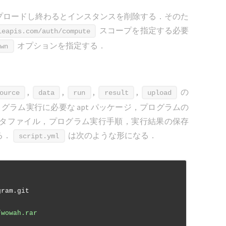
プロードし終わるとインスタンスを削除する．そのた
スコープを指定する必要
leapis.com/auth/compute
オプションを指定する．
own
,
,
,
,
の
ource
data
run
result
upload
グラム実行に必要な apt パッケージ，プログラムの
タファイル，プログラム実行手順，実行結果の保存
る．
は次のような形になる．
script.yml
gram.git
/wowah.rar