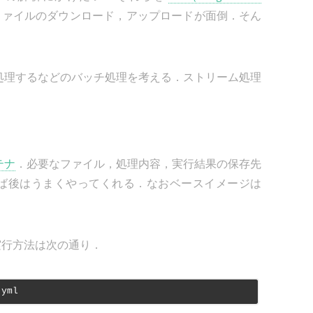
ファイルのダウンロード，アップロードが面倒．そん
処理するなどのバッチ処理を考える．ストリーム処理
テナ
．必要なファイル，処理内容，実行結果の保存先
渡せば後はうまくやってくれる．なおベースイメージは
実行方法は次の通り．
.yml