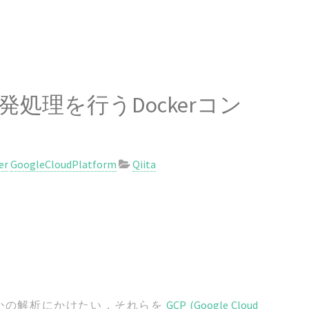
rmで単発処理を行うDockerコン
er
GoogleCloudPlatform
Qiita
かの解析にかけたい．それらを
GCP (Google Cloud