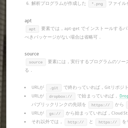
解析プログラムが作成した
ファイルを
*.png
apt
要素では，apt-get でインストール
apt
べきパッケージがない場合は省略可．
source
要素には，実行するプログラムのソース 
source
る．
URLが
で終わっていれば，Gitリポジ
.git
URLが
で始まっていれば，
Dro
dropbox://
パブリックリンクの先頭を
から
https://
URLが
から始まっていれば，Cloud S
gs://
それ以外では，
と
を
http://
https://