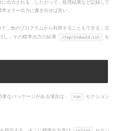
外に出力される．したがって，処理結果など記録して
標準エラー出力に書き出せば良い．
ので，他のプログラムから利用することもできる．次
行し，その標準出力の結果
を
/tmp/stdout0.txt
．
に必要なパッケージがある場合は，
セクション
run
 URL を指定する．そこに標準出力及び
セクシ
upload