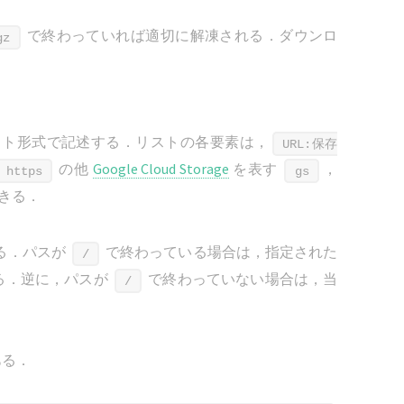
で終わっていれば適切に解凍される．ダウンロ
gz
リスト形式で記述する．リストの各要素は，
URL:保存
の他
Google Cloud Storage
を表す
，
https
gs
きる．
る．パスが
で終わっている場合は，指定された
/
る．逆に，パスが
で終わっていない場合は，当
/
ある．