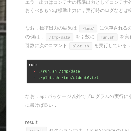
エラー出力はコンテナの標準出力としてコンテナ
おくべきものは標準出力に，実行時のログなどは
なお，標準出力の結果は
に保存される
/tmp/
の例は，
を引数に
を実
/tmp/data
run.sh
引数に次のコマンド
を実行している
plot.sh
run:
  -
./run.sh
/tmp/data
  -
./plot.sh
/tmp/stdout0.txt
なお，apt パッケージ以外でプログラムの実行
に書けば良い．
result
セクションには，Cloud Storage の
result