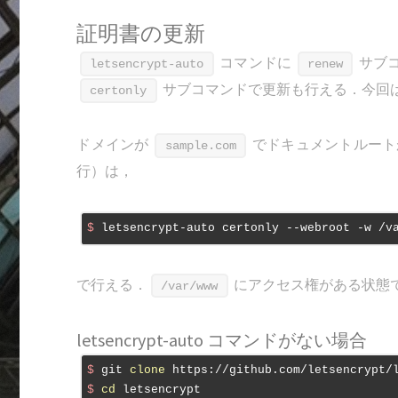
証明書の更新
コマンドに
サブ
letsencrypt-auto
renew
サブコマンドで更新も行える．今回
certonly
ドメインが
でドキュメントルー
sample.com
行）は，
$
 letsencrypt-auto certonly --webroot -w /v
で行える．
にアクセス権がある状態
/var/www
letsencrypt-auto コマンドがない場合
$
 git 
clone
 https://github.com/letsencrypt/
$
cd
 letsencrypt