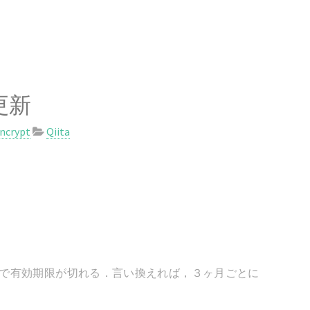
の更新
encrypt
Qiita
で有効期限が切れる．言い換えれば，３ヶ月ごとに
．