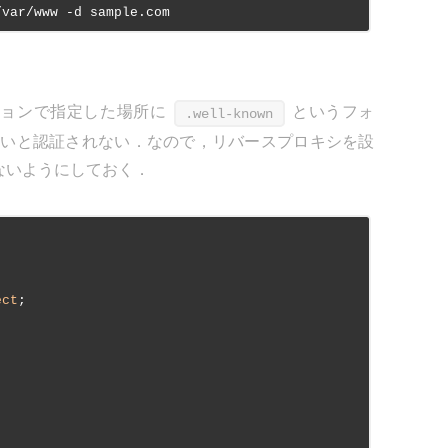
/var/www -d sample.com
ョンで指定した場所に
というフォ
.well-known
いないと認証されない．なので，リバースプロキシを設
ないようにしておく．
ect
;
