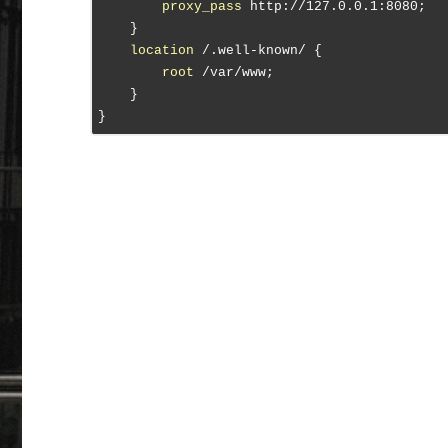
proxy_pass
 http://127.0.0.1:8080;

    }

location
 /.well-known/ {

root
 /var/www;

    }
