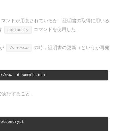
コマンドが用意されているが，証明書の取得に用いる
は
コマンドを使用した．
certaonly
トが
の時，証明書の更新（というか再発
/var/www
ar/www -d sample.com
で実行すること．
letsencrypt