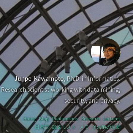
Junpei Kawamoto
, Ph.D. in Informatics.
Research scientist working with data mining,
security, and privacy.
Home
Blog
Publications
Research
Lectures
日本語
論文リスト
メモ
その他の活動