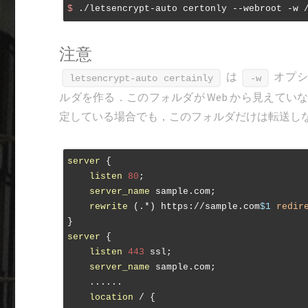
$
 ./letsencrypt-auto certonly --webroot -w 
注意
は
オプシ
letsencrypt-auto certainly
-w
ルダを作る．このフォルダが Web から見えて
定している場合でも，このフォルダだけは転送し
server
 {

listen
80
;

server_name
 sample.com;

rewrite
 (.*) https://sample.com
$1
redir
server
 {

listen
443
 ssl;

server_name
 sample.com;

    ......

location
 / {
