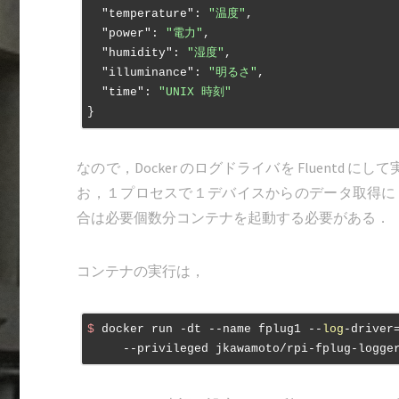
"temperature"
: 
"温度"
,

"power"
: 
"電力"
,

"humidity"
: 
"湿度"
,

"illuminance"
: 
"明るさ"
,

"time"
: 
"UNIX 時刻"
なので，Docker のログドライバを Fluentd に
お，１プロセスで１デバイスからのデータ取得に
合は必要個数分コンテナを起動する必要がある．
コンテナの実行は，
$
 docker run -dt --name fplug1 --
log
-driver