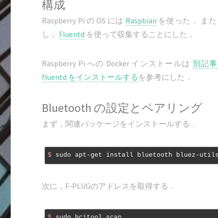
構成
Raspberry Pi の OS には
Raspbian
を使った． また，
し，
Fluentd
を使って収集することにした．
Raspberry Pi への Docker インストールは
別記事
fluentd をインストールする
を参考にした．
Bluetooth の設定とペアリング
まず，関連パッケージをインストールする．
$
 sudo apt-get install bluetooth bluez-util
次に，F-PLUGのアドレスを取得する．
$
 sudo hcitool scan