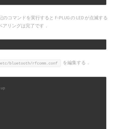
マンドを実行すると F-PLUG の LED が点滅する
ペアリングは完了です．
を編集する．
/etc/bluetooth/rfcomm.conf
tup