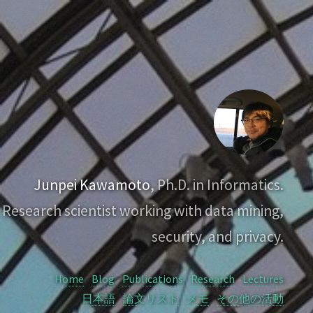
Junpei Kawamoto
, Ph.D. in Informatics.
Research scientist working with data mining,
security, and privacy.
Home
Blog
Publications
Research
Lectures
日本語
論文リスト
メモ
その他の活動