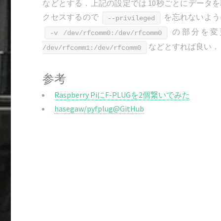
などとする．上記の設定では 10秒ごとにデータ
クセスするので
を忘れないよう
--privileged
の部分を変更
-v /dev/rfcomm0:/dev/rfcomm0
などとすれば良い．
/dev/rfcomm1:/dev/rfcomm0
参考
Raspberry PiにF-PLUGを2個繋いでみた
hasegaw/pyfplug@GitHub