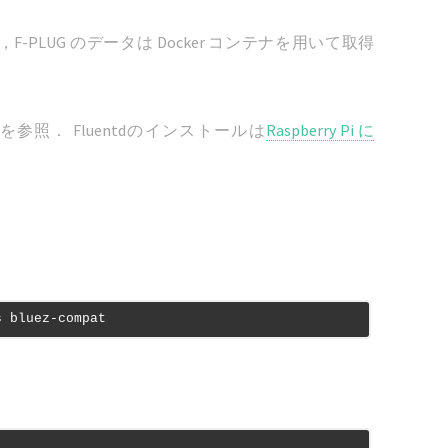
F-PLUG のデータは Docker コンテナを用いて取得
を参照． Fluentdのインストールは
Raspberry Pi に
s bluez-compat