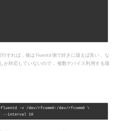
して実行すれば，後は Fluentd 側で好きに扱えば良い． な
しか対応していないので， 複数デバイス利用する場
=fluentd -v /dev/rfcomm0:/dev/rfcomm0 \