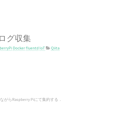
G のログ収集
berryPi
Docker
fluentd
IoT
Qiita
がらRaspberry Piにて集約する．