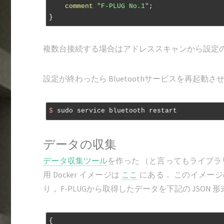
comment
"F-PLUG No.1"
;

複数台接続する場合はアドレススキャンから設定
設定が終わったら Bluetoothサービスを再起動さ
$
 sudo service bluetooth restart
データの収集
データ収集ツール
を作った （と言ってもライブラリを
用 Docker イメージは
ここ
にある． このイメー
り， F-PLUGから取得したデータを下記の JSON
{
