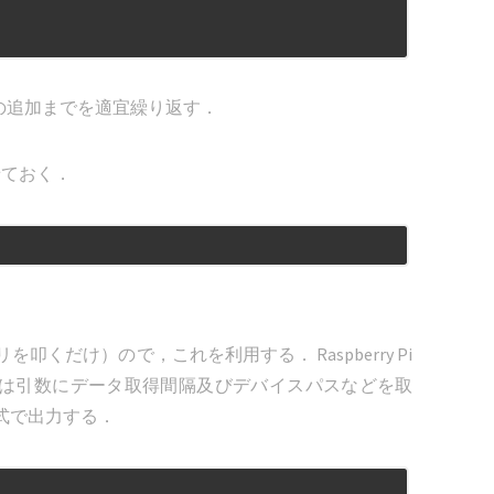
の追加までを適宜繰り返す．
せておく．
叩くだけ）ので，これを利用する． Raspberry Pi
ジは引数にデータ取得間隔及びデバイスパスなどを取
 形式で出力する．