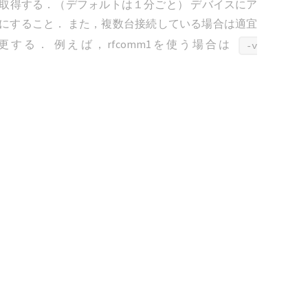
を取得する．（デフォルトは１分ごと） デバイスにア
にすること． また，複数台接続している場合は適宜
する． 例えば，rfcomm1を使う場合は
-v