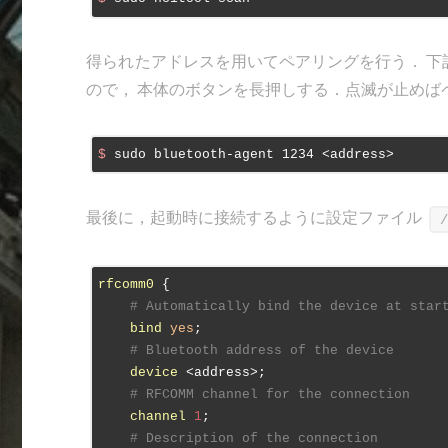
得られたアドレスを用いてペアリングを行う． 下記のコ
ので， 本体のボタンを長押しする．点滅が止めば
$
 sudo bluetooth-agent 1234 <address>
最後に，起動時に接続するように設定ファイル
rfcomm0
 {

# Automatically bind the device at star
bind
yes
;

# Bluetooth address of the device
device
 <address>;

# RFCOMM channel for the connection
channel
1
;

# Description of the connection