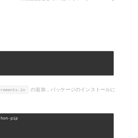
の追加，パッケージのインストールに
irements.in
thon-pip