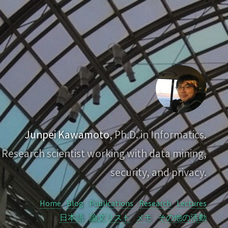
Junpei Kawamoto
, Ph.D. in Informatics.
Research scientist working with data mining,
security, and privacy.
Home
Blog
Publications
Research
Lectures
日本語
論文リスト
メモ
その他の活動