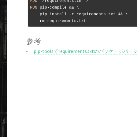
ADD
 ./requirements.in ./
RUN
 pip-compile && \

    pip install -r requirements.txt && \

    rm requirements.txt
参考
pip-toolsでrequirements.txtのパッケ