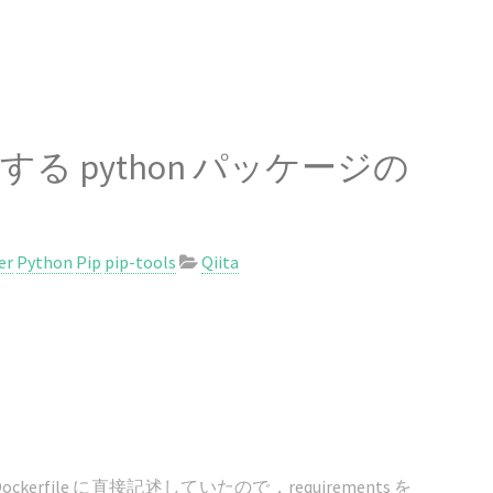
 python パッケージの
er
Python
Pip
pip-tools
Qiita
erfile に直接記述していたので，requirements を