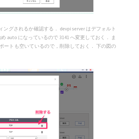
れるか確認する． devpi server はデフォルト
 auto になっているので 3141 へ変更しておく． ま
ポートも空いているので，削除しておく． 下の図の