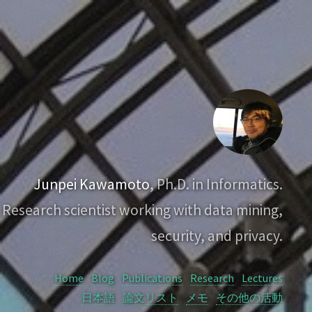
Junpei Kawamoto
, Ph.D. in Informatics.
Research scientist working with data mining,
security, and privacy.
Home
Blog
Publications
Research
Lectures
日本語
論文リスト
メモ
その他の活動