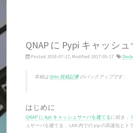
QNAP に Pypi キャ
Posted:
2016-07-27
, Modified:
2017-05-17
Dock
本稿は
Qiita 投稿記事
のバックアップです．
はじめに
QNAP に Apt キャッシュサーバを建てる
に続き，
ュサーバを建てる． LAN 内での pip の高速化