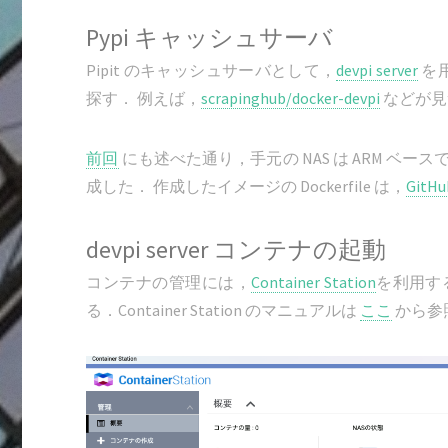
Pypi キャッシュサーバ
Pipit のキャッシュサーバとして，
devpi server
を用
探す． 例えば，
scrapinghub/docker-devpi
などが見
前回
にも述べた通り，手元の NAS は ARM ベースで
成した． 作成したイメージの Dockerfile は，
GitHu
devpi server コンテナの起動
コンテナの管理には，
Container Station
を利用する
る．Container Station のマニュアルは
ここ
から参