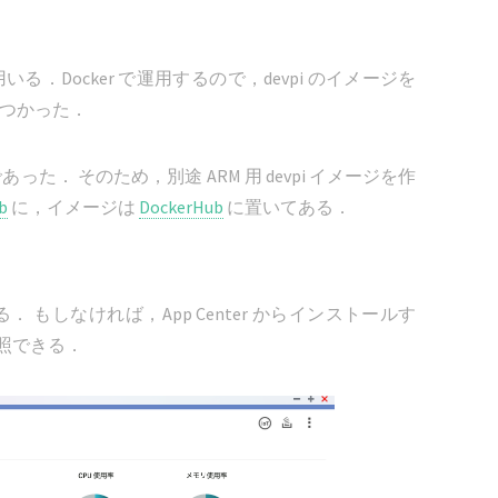
いる．Docker で運用するので，devpi のイメージを
つかった．
あった． そのため，別途 ARM 用 devpi イメージを作
b
に，イメージは
DockerHub
に置いてある．
． もしなければ，App Center からインストールす
照できる．