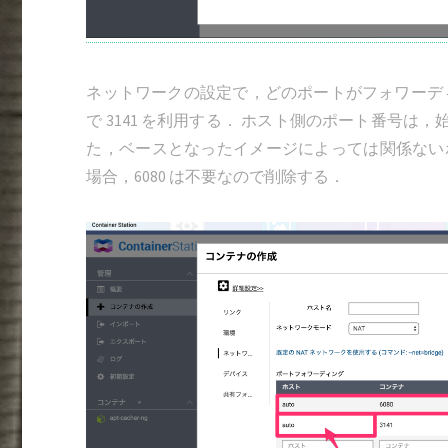
ネットワークの設定で，どのポートがフォワーディングさ
で 3141 を利用する． ホスト側のポート番号は，始め
た，ベースとなったイメージによっては関係ない
場合，6080 は不要なので削除する．