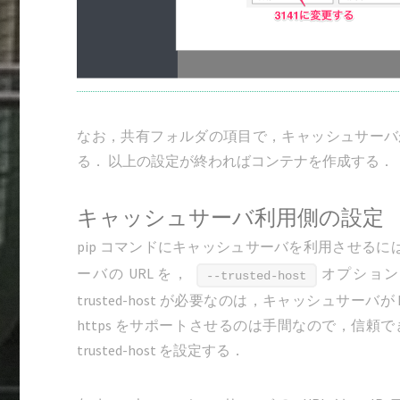
なお，共有フォルダの項目で，キャッシュサーバ
る． 以上の設定が終わればコンテナを作成する．
キャッシュサーバ利用側の設定
pip コマンドにキャッシュサーバを利用させるに
ーバの URL を，
オプション
--trusted-host
trusted-host が必要なのは，キャッシュサーバが
https をサポートさせるのは手間なので，信
trusted-host を設定する．