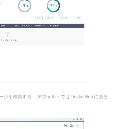
検索する． デフォルトでは DockerHub にある