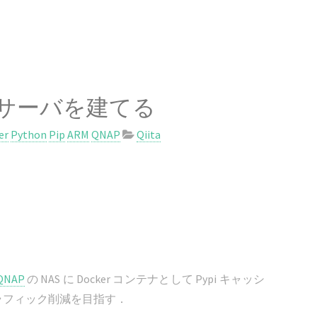
ッシュサーバを建てる
er
Python
Pip
ARM
QNAP
Qiita
QNAP
の NAS に Docker コンテナとして Pypi キャッシ
とトラフィック削減を目指す．