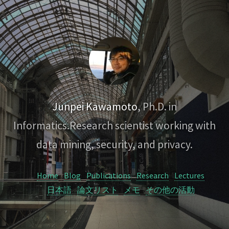
Junpei Kawamoto
, Ph.D. in
Informatics.
Research scientist working with
data mining, security, and privacy.
Home
Blog
Publications
Research
Lectures
日本語
論文リスト
メモ
その他の活動