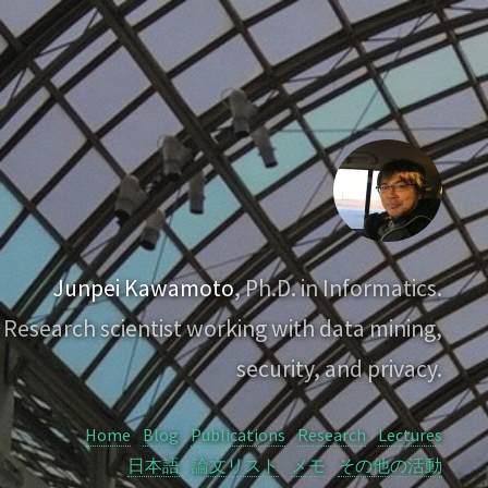
Junpei Kawamoto
, Ph.D. in Informatics.
Research scientist working with data mining,
security, and privacy.
Home
Blog
Publications
Research
Lectures
日本語
論文リスト
メモ
その他の活動