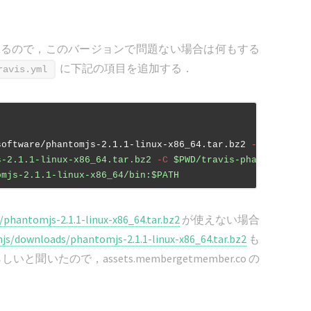
が予め用意されているので，このバージョンで問題ない場合は何もする
に下記の項目を追加する．
ravis.yml
software/phantomjs-2.1.1-linux-x86_64.tar.bz2
-O
$PWD/tr
s-2.1.1-linux-x86_64.tar.bz2
-C
$PWD/travis-phantomjs
omjs-2.1.1-linux-x86_64/bin:$PATH
hantomjs-2.1.1-linux-x86_64.tar.bz2
が使えない場合
js/downloads/phantomjs-2.1.1-linux-x86_64.tar.bz2
も
と聞いたので，assets.membergetmember.co の