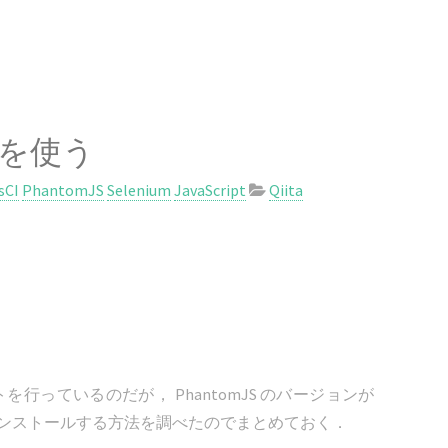
.1 を使う
sCI
PhantomJS
Selenium
JavaScript
Qiita
を行っているのだが， PhantomJS のバージョンが
.1 をインストールする方法を調べたのでまとめておく．