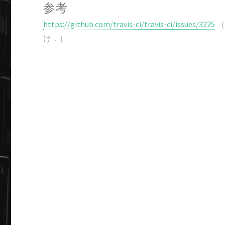
参考
https://github.com/travis-ci/travis-ci/issues/3225
（
け．）