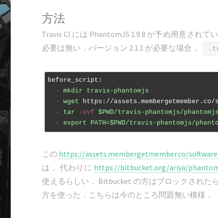
方法
Travis CI には PhantomJS 1.9.8 
必要は無い．バージョン 2.1.1 が必要な場合，
.t
before_script:
  -
mkdir
travis-phantomjs
  -
wget
https://assets.membergetmember.co/
  -
tar
-xvf
$PWD/travis-phantomjs/phantomj
  -
export
PATH=$PWD/travis-phantomjs/phant
この
https://assets.membergetmember.co/software/p
は， 代わりに
https://bitbucket.org/ariya/phantom
使えるらしい． Bitbucket の方はブロックされたらしい
方を使った．こちらは今のところ問題無い模様．