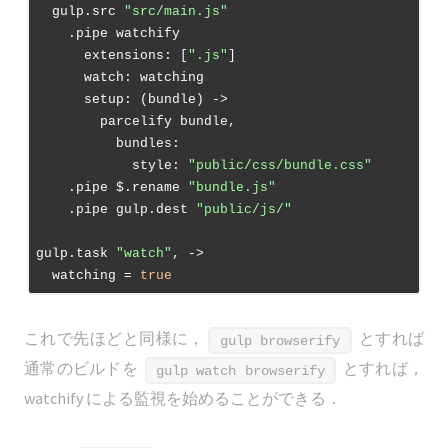
  gulp.src 
"src/main.js"
    .pipe watchify

      extensions: [
".js"
]

      watch: watching

      setup: 
(bundle)
 ->
        parcelify bundle,

          bundles:

            style: 
"public/css/bundle.css"
    .pipe $.rename 
"bundle.js"
    .pipe gulp.dest 
"public/js/"
gulp.task 
"watch"
, 
->
  watching = 
true
これで先ほどと同様に，
とすれば
gulp browserify
通常のビルドを
とすれば，
gulp watch browserify
watchify による監視を始めることができる．