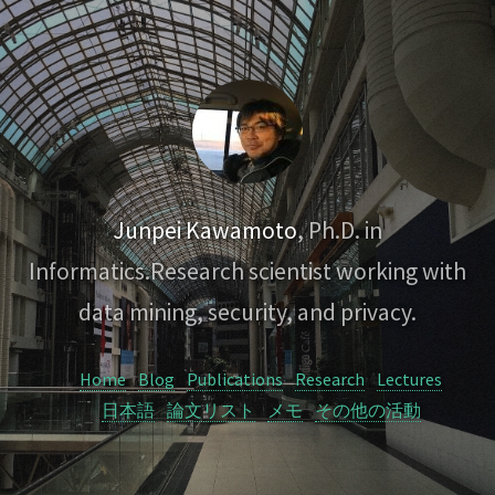
Junpei Kawamoto
, Ph.D. in
Informatics.
Research scientist working with
data mining, security, and privacy.
Home
Blog
Publications
Research
Lectures
日本語
論文リスト
メモ
その他の活動