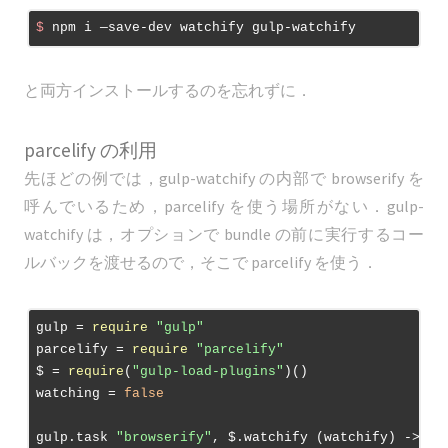
$
 npm i —save-dev watchify gulp-watchify
と両方インストールするのを忘れずに．
parcelify の利用
先ほどの例では，gulp-watchify の内部で browserify を
呼んでいるため，parcelify を使う場所がない．gulp-
watchify は，オプションで bundle の前に実行するコー
ルバックを渡せるので，そこで parcelify を使う．
gulp = 
require
"gulp"
parcelify = 
require
"parcelify"
$ = 
require
(
"gulp-load-plugins"
)()

watching = 
false
gulp.task 
"browserify"
, $.watchify (watchify) ->
