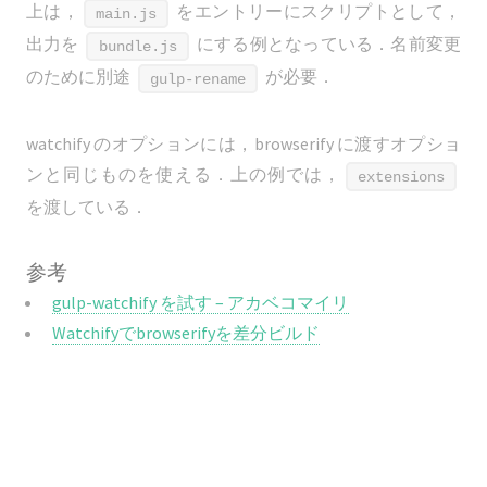
上は，
をエントリーにスクリプトとして，
main.js
出力を
にする例となっている．名前変更
bundle.js
のために別途
が必要．
gulp-rename
watchify のオプションには，browserify に渡すオプショ
ンと同じものを使える．上の例では，
extensions
を渡している．
参考
gulp-watchify を試す – アカベコマイリ
Watchifyでbrowserifyを差分ビルド