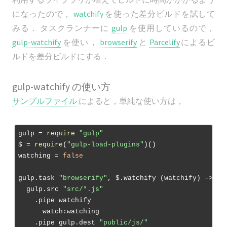
になったので，
watchify
を使った差分ビルドを試して
みる． タスクランナーに
gulp
を使用しているので，
gulp-watchify
を使い，
browserify
と
Parcelify
によるビ
ルドを差分ビルドにする．
gulp-watchify の使い方
サンプルファイル
によると，単純な使い方は，
gulp = 
require
"gulp"
$ = 
require
(
"gulp-load-plugins"
)()

watching = 
false
gulp.task 
"browserify"
, $.watchify (watchify) ->

  gulp.src 
"src/*.js"
    .pipe watchify

      watch:watching

    .pipe gulp.dest 
"public/js/"