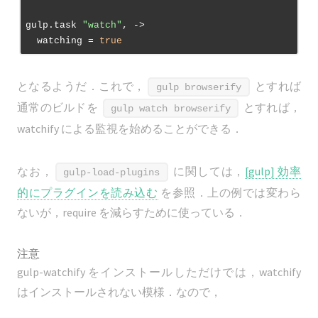
gulp.task 
"watch"
, 
->
  watching = 
true
となるようだ．これで，
とすれば
gulp browserify
通常のビルドを
とすれば，
gulp watch browserify
watchify による監視を始めることができる．
なお，
に関しては，
[gulp] 効率
gulp-load-plugins
的にプラグインを読み込む
を参照．上の例では変わら
ないが，require を減らすために使っている．
注意
gulp-watchify をインストールしただけでは，watchify
はインストールされない模様．なので，