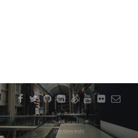
© Junpei Kawamoto
Design:
HTML5 UP
Little Kitune studio