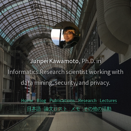
Junpei Kawamoto
, Ph.D. in
Informatics.
Research scientist working with
data mining, security, and privacy.
Home
Blog
Publications
Research
Lectures
日本語
論文リスト
メモ
その他の活動