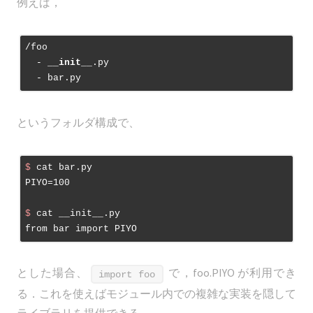
例えば，
/foo

  - 
__init__
.py

というフォルダ構成で、
$
 cat bar.py
$
 cat __init__.py
とした場合、
で，foo.PIYO が利用でき
import foo
る．これを使えばモジュール内での複雑な実装を隠して