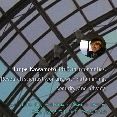
Junpei Kawamoto
, Ph.D. in Informatics.
Research scientist working with data mining,
security, and privacy.
Home
Blog
Publications
Research
Lectures
日本語
論文リスト
メモ
その他の活動