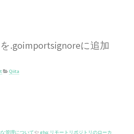
oimportsignoreに追加
it
Qiita
的な管理について
や
ghq: リモートリポジトリのローカ