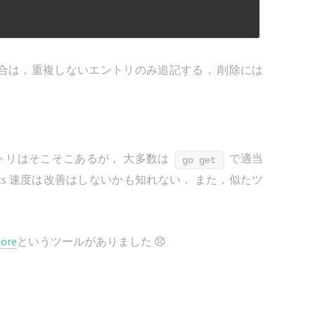
合は，重複しないエントリのみ追記する． 削除には
トリはそこそこあるが， 大多数は
で適当
go get
rts 速度は改善はしないかも知れない． また，似たツ
nore
というツールがありました 😞