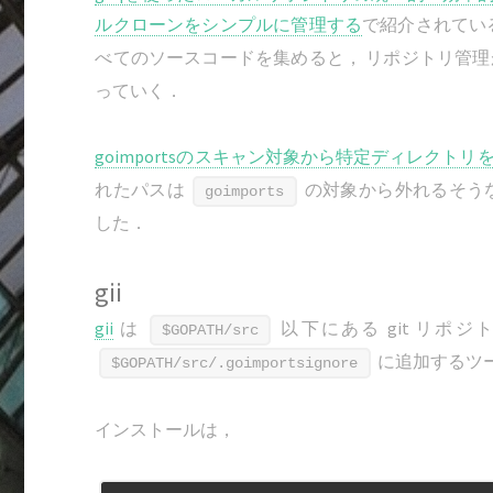
ルクローンをシンプルに管理する
で紹介されてい
べてのソースコードを集めると， リポジトリ管
っていく．
goimportsのスキャン対象から特定ディレクトリ
れたパスは
の対象から外れるそうな
goimports
した．
gii
gii
は
以下にある git リポ
$GOPATH/src
に追加するツ
$GOPATH/src/.goimportsignore
インストールは，