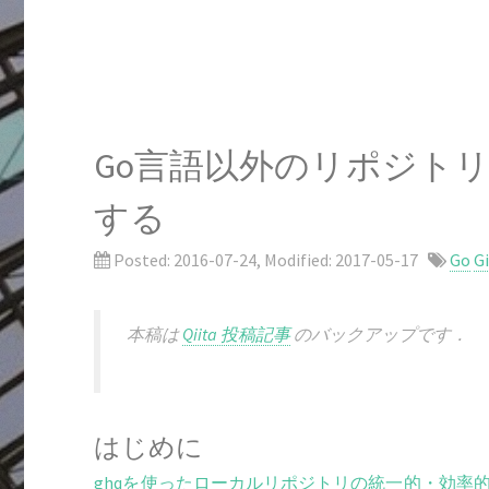
Go言語以外のリポジトリを.g
する
Posted:
2016-07-24
, Modified:
2017-05-17
Go
G
本稿は
Qiita 投稿記事
のバックアップです．
はじめに
ghqを使ったローカルリポジトリの統一的・効率