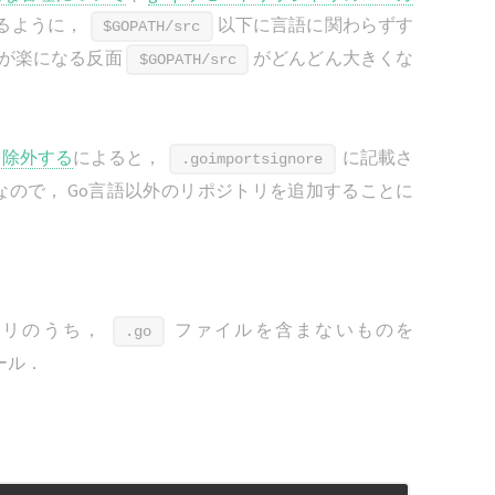
るように，
以下に言語に関わらずす
$GOPATH/src
理が楽になる反面
がどんどん大きくな
$GOPATH/src
を除外する
によると，
に記載さ
.goimportsignore
ので， Go言語以外のリポジトリを追加することに
ジトリのうち，
ファイルを含まないものを
.go
ール．