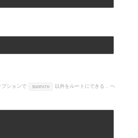
オプションで
以外をルートにできる． ヘ
$GOPATH