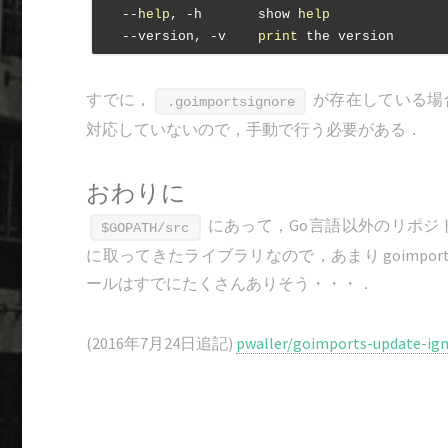
   --
help
, -h       show 
help
   --version, -v    
print
すでに，
が存在している場
.goimportsignore
対応していないので，手動で行う必要がある．
おわりに
にあって，Go言語以外のリポジ
$GOPATH/src
に取ってきたライブラリなので，あまり goimpo
ールはすでにたくさんありそう・・・．
(2016年7月24日追記)
pwaller/goimports-update-ig