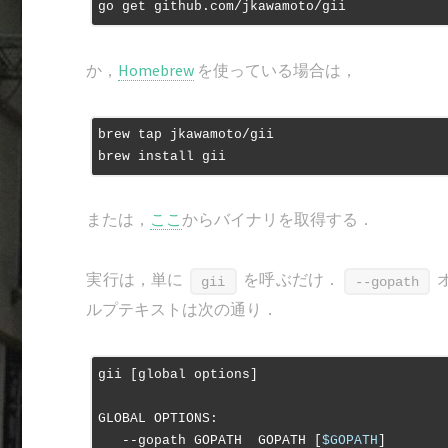
か，
Homebrew
を使っている場合は，
brew tap jkawamoto/gii

または，
ここ
からバイナリを取得する．
実行は，単に
を呼ぶだけ．
gii
--gopath
ルプテキストは次の通り．
gii [global options]

GLOBAL OPTIONS:

   --gopath GOPATH  GOPATH [
$GOPATH
]
