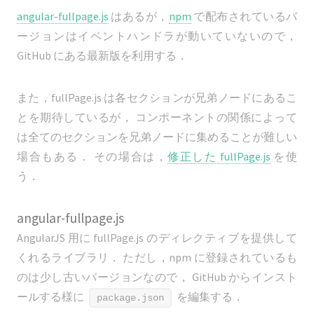
angular-fullpage.js
はあるが，
npm
で配布されているバ
ージョンはイベントハンドラが動いていないので，
GitHub にある最新版を利用する．
また，fullPage.js は各セクションが兄弟ノードにあるこ
とを期待しているが， コンポーネントの関係によって
は全てのセクションを兄弟ノードに集めることが難しい
場合もある． その場合は，
修正した fullPage.js
を使
う．
angular-fullpage.js
AngularJS 用に fullPage.js のディレクティブを提供して
くれるライブラリ． ただし，npm に登録されているも
のは少し古いバージョンなので， GitHub からインスト
ールする様に
を編集する．
package.json