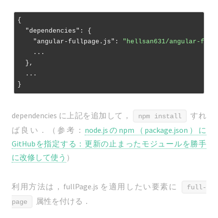
{

"dependencies"
: {

"angular-fullpage.js"
: 
"hellsan631/angular-full
    ...

  },

  ...

dependencies に上記を追加して，
すれ
npm install
ば良い．（参考：
node.jsのnpm（package.json）に
GitHubを指定する：更新の止まったモジュールを勝手
に改修して使う
）
利用方法は，fullPage.js を適用したい要素に
full-
属性を付ける．
page