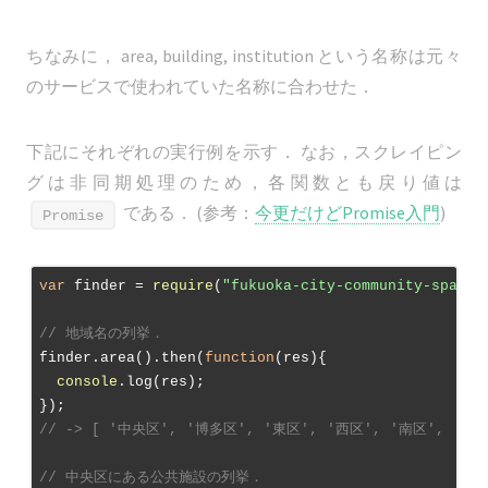
ちなみに， area, building, institution という名称は元々
のサービスで使われていた名称に合わせた．
下記にそれぞれの実行例を示す． なお，スクレイピン
グは非同期処理のため，各関数とも戻り値は
である． (参考：
今更だけどPromise入門
)
Promise
var
 finder = 
require
(
"fukuoka-city-community-space-
// 地域名の列挙．
finder.area().then(
function
(
res
)
{

console
.log(res);

// -> [ '中央区', '博多区', '東区', '西区', '南区', '城
// 中央区にある公共施設の列挙．