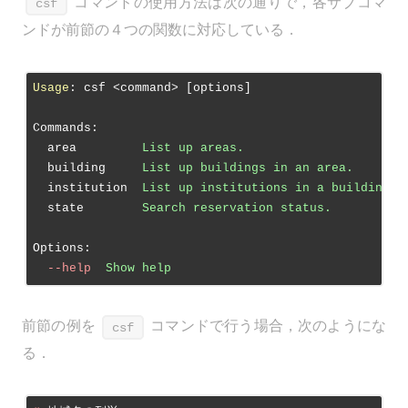
コマンドの使用方法は次の通りで，各サブコマ
csf
ンドが前節の４つの関数に対応している．
Usage
: csf <command> [options]

Commands
:
area
List up areas.
building
List up buildings in an area.
institution
List up institutions in a building
state
Search reservation status.
Options
:
--help
Show help                                
前節の例を
コマンドで行う場合，次のようにな
csf
る．