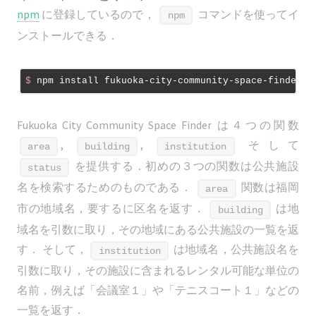
npm
に登録しているので，
コマンドを使ってイ
npm
ンストールできる．
$
 npm install fukuoka-city-community-space-finder
Fukuoka City Community Space Finder は４つの関数
,
,
そして
area
building
institution
を提供する．初めの３つの関数は公共施設
status
名を検索するためのものである．
関数は福岡
area
市の地域名，要するに区名を返す．
は地
building
域名を引数に取り，その地域にある公共施設の一覧を返
す． そして，
は地域名，公共施設名を
institution
引数に取り，その施設に含まれるレンタル可能な単位の
名前，例えば「会議室１」や「テニスコート１」などの
一覧を返す．