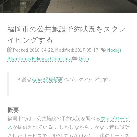
福岡市の公共施設予約状況をスクレ
イピングする
Posted:
2016-04-22
, Modified:
2017-05-17
Nodejs
Phantomjs
Fukuoka
OpenData
Qiita
本稿は
Qiita 投稿記事
のバックアップです．
概要
福岡市では，公共施設の予約状況を調べる
ウェブサービ
ス
が提供されている． しかしながら，かなり昔に設計
されたサービスで，RESTでもなければ， 他のサービス