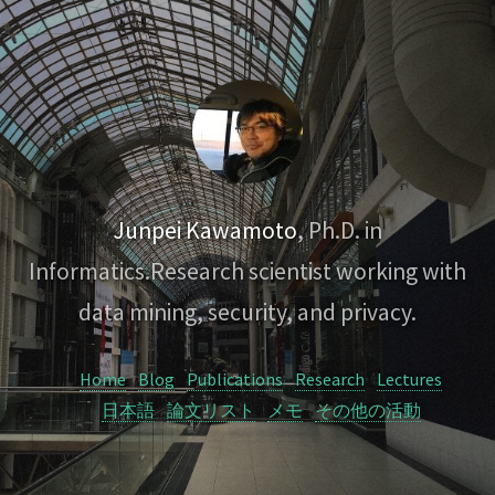
Junpei Kawamoto
, Ph.D. in
Informatics.
Research scientist working with
data mining, security, and privacy.
Home
Blog
Publications
Research
Lectures
日本語
論文リスト
メモ
その他の活動