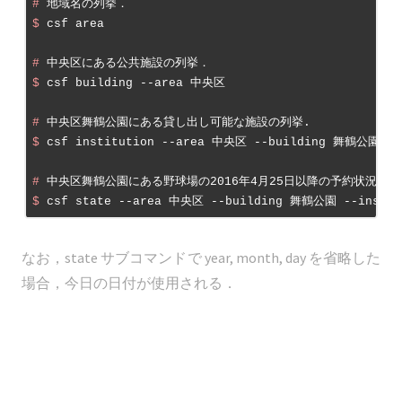
#
 地域名の列挙．
$
 csf area
#
 中央区にある公共施設の列挙．
$
 csf building --area 中央区
#
 中央区舞鶴公園にある貸し出し可能な施設の列挙.
$
 csf institution --area 中央区 --building 舞鶴公園
#
 中央区舞鶴公園にある野球場の2016年4月25日以降の予約状況
$
 csf state --area 中央区 --building 舞鶴公園 --institu
なお，state サブコマンドで year, month, day を省略した
場合，今日の日付が使用される．