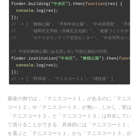
finder.building(
"中央区"
).then(
function
(
res
) 
{

console
.log(res);

// -> [ '舞鶴公園', '平和中央公園', '中央体育館', '市民会館
//      '福岡市文学館（赤煉瓦文化館）', '健康づくりサポート
//      'ＮＰＯボランティア交流センター', '中央市民センター'
// 中央区舞鶴公園にある貸し出し可能な施設の列挙.
finder.institution(
"中央区"
, 
"舞鶴公園"
).then(
function
console
.log(res);

// -> [ '野球場', 'テニスコート１', '球技場' ]
最後の例では，「テニスコート１」があるのに「テニス
コート２」や「テニスコート３」が無い．しかし，実は
「テニスコート２」と「テニスコート３」は存在してい
て借りることができる．具体的には「テニスコート１」
を選ぶと「テニスコート１」から「テニスコート３」が