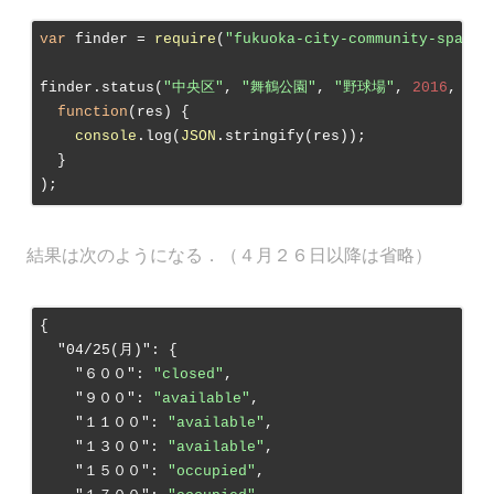
var
 finder = 
require
(
"fukuoka-city-community-space-
finder.status(
"中央区"
, 
"舞鶴公園"
, 
"野球場"
, 
2016
, 
4
, 
function
(
res
) 
{

console
.log(
JSON
.stringify(res));

  }

結果は次のようになる．（４月２６日以降は省略）
{

"04/25(月)"
: {

"６００"
: 
"closed"
,

"９００"
: 
"available"
,

"１１００"
: 
"available"
,

"１３００"
: 
"available"
,

"１５００"
: 
"occupied"
,
