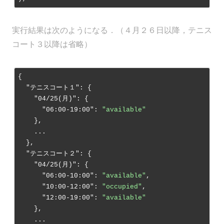
実行結果は次のようになる．（４月２６日以降，テニス
コート３以降は省略）
{

"テニスコート１"
: {

"04/25(月)"
: {

"06:00-19:00"
: 
"available"
    },

    ...

  },

"テニスコート２"
: {

"04/25(月)"
: {

"06:00-10:00"
: 
"available"
,

"10:00-12:00"
: 
"occupied"
,

"12:00-19:00"
: 
"available"
    },

    ...
