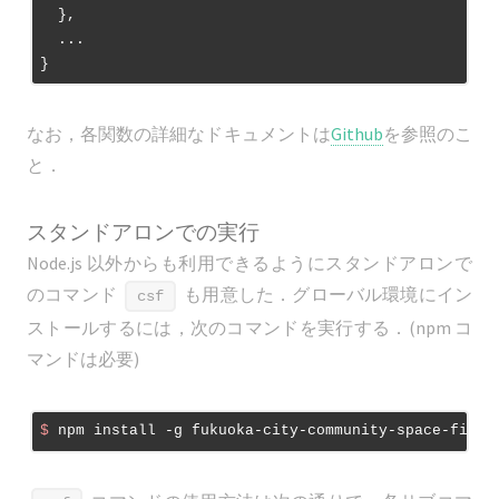
  },

  ...

なお，各関数の詳細なドキュメントは
Github
を参照のこ
と．
スタンドアロンでの実行
Node.js 以外からも利用できるようにスタンドアロンで
のコマンド
も用意した．グローバル環境にイン
csf
ストールするには，次のコマンドを実行する．(npm コ
マンドは必要)
$
 npm install -g fukuoka-city-community-space-finde