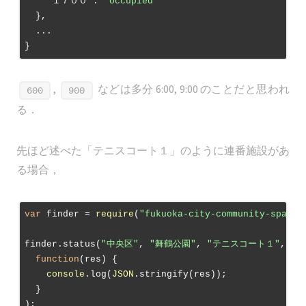
"１７００"
: 
"occupied"
  },

  ...

,
などは多分 6:00, 9:00 のことだと思われ
600
900
る．
先ほど述べた「テニスコート１」のように連番施設があ
る場合，
var
 finder = 
require
(
"fukuoka-city-community-space-
finder.status(
"中央区"
, 
"舞鶴公園"
, 
"テニスコート１"
, 
20
function
(
res
) 
{

console
.log(
JSON
.stringify(res));

  }
