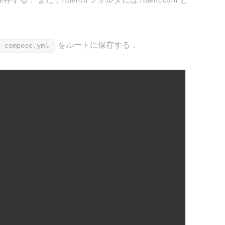
をルートに保存する．
r-compose.yml