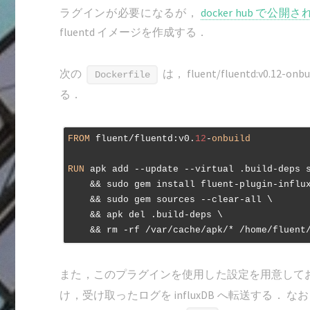
ラグインが必要になるが，
docker hub で公
fluentd イメージを作成する．
次の
は， fluent/fluentd:v0.12-
Dockerfile
る．
FROM
 fluent/fluentd:v0.
12
-
onbuild
RUN
 apk add --update --virtual .build-deps s
    && sudo gem install fluent-plugin-influ
    && sudo gem sources --clear-all \

    && apk del .build-deps \

    && rm -rf /var/cache/apk/* /home/fluent
また，このプラグインを使用した設定を用意して
け，受け取ったログを influxDB へ転送する． なお