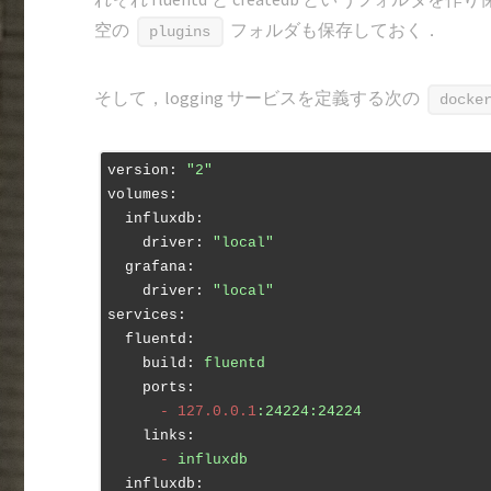
空の
フォルダも保存しておく．
plugins
そして，logging サービスを定義する次の
docke
version:
"2"
volumes:
  influxdb:
    driver:
"local"
  grafana:
    driver:
"local"
services:
  fluentd:
    build:
fluentd
    ports:
      -
127.0
.0
.1
:24224:24224
    links:
      -
influxdb
  influxdb: