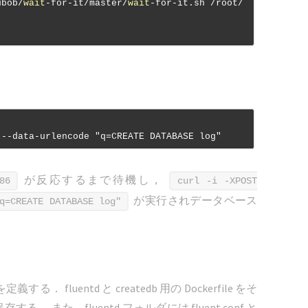
ubob/
wait
-for-it/master/
wait
-for-it.sh /root/
が反応するまで待機し，
86
curl -i -XPOST
が実行されデータベース
q=CREATE DATABASE log"
 fluentd と createdb 用の Dockerfile をそ
存する． また，fluentd フォルダには fluent.conf と