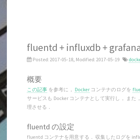
fluentd + influxdb + gr
Posted:
2017-05-18
, Modified:
2017-05-19
dock
概要
この記事
を参考に，
Docker
コンテナのログを
flu
サービスも Docker コンテナとして実行し， また，ひ
理させる．
fluentd の設定
fluentd コンテナを用意する． 収集したログを in