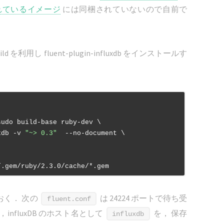
開されているイメージ
には同梱されていないので自前で
onbuild を利用し fluent-plugin-influxdb をインストールす
udo build-base ruby-dev \

xdb -v 
"~> 0.3"
  --no-document \

/.gem/ruby/2.3.0/cache/*.gem
おく． 次の
は 24224 ポートで待ち受
fluent.conf
，influxDB のホスト名として
を， 保存
influxdb