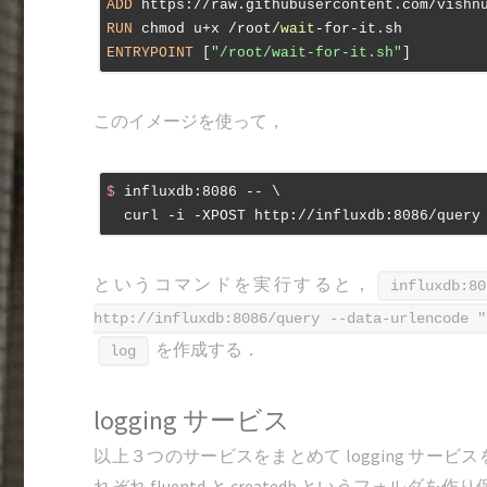
ADD
 https://raw.githubusercontent.com/vishn
RUN
 chmod u+x /root/
wait
-for-it.sh
ENTRYPOINT
 [
"/root/wait-for-it.sh"
]
このイメージを使って，
$
 influxdb:8086 -- \
というコマンドを実行すると，
influxdb:80
http://influxdb:8086/query --data-urlencode "
を作成する．
log
logging サービス
以上３つのサービスをまとめて logging サービスを定義する．
れぞれ fluentd と createdb というフォルダを作り保