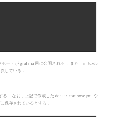
0 ポートが grafana 用に公開される． また，influxdb
を定義している．
 なお，上記で作成した docker-compose.yml や
に保存されているとする．