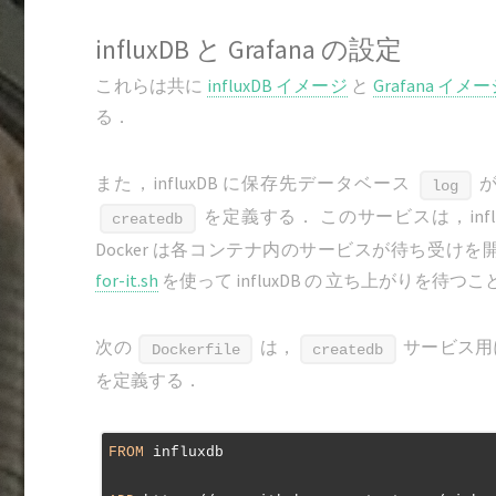
influxDB と Grafana の設定
これらは共に
influxDB イメージ
と
Grafana イメ
る．
また，influxDB に保存先データベース
が
log
を定義する． このサービスは，inf
createdb
Docker は各コンテナ内のサービスが待ち受
for-it.sh
を使って influxDB の 立ち上がりを待つ
次の
は，
サービス用
Dockerfile
createdb
を定義する．
FROM
 influxdb
