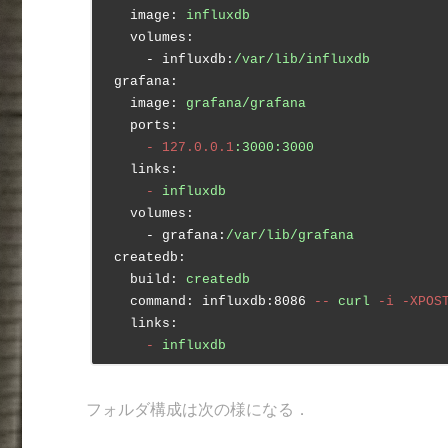
    image:
influxdb
    volumes:
      - influxdb:
/var/lib/influxdb
  grafana:
    image:
grafana/grafana
    ports:
      -
127.0
.0
.1
:3000:3000
    links:
      -
influxdb
    volumes:
      - grafana:
/var/lib/grafana
  createdb:
    build:
createdb
    command:
influxdb:8086
--
curl
-i
-XPOS
    links:
      -
influxdb
フォルダ構成は次の様になる．