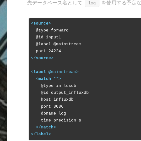
先データベース名として
を使用する予定
log
<
source
>
  @type forward

  @id input1

  @label @mainstream

</
source
>
<
label
 @
mainstream
>
<
match
 **>
    @type influxdb

    @id output_influxdb

    host influxdb

    port 8086

    dbname log

    time_precision s

</
match
>
</
label
>