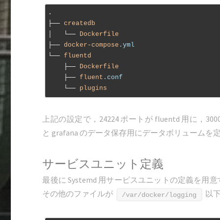
.

├── 
createdb
│   └── 
Dockerfile
├── 
docker-compose
.yml
└── 
fluentd
    ├── 
Dockerfile
    ├── 
fluent
.conf
    └── 
plugins
上記の設定で，24224 ポートが fluentd 用に，300
と grafana のデータ保存用にデータボリューム
サービスユニット定義
最後に Systemd 用サービスユニットの定義を用意する．
その他のファイルが
以下
/var/docker/logging