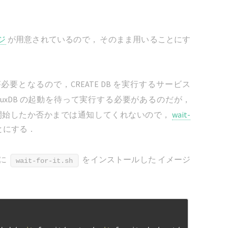
ージ
が用意されているので， そのまま用いることにす
必要となるので，CREATE DB を実行するサービス
luxDB の起動を待って実行する必要があるのだが，
けを開始したか否かまでは通知してくれないので，
wait-
ことにする．
に
をインストールした イメージ
wait-for-it.sh