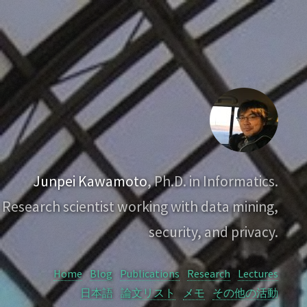
Junpei Kawamoto
, Ph.D. in Informatics.
Research scientist working with data mining,
security, and privacy.
Home
Blog
Publications
Research
Lectures
日本語
論文リスト
メモ
その他の活動