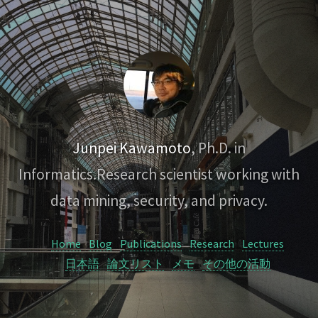
Junpei Kawamoto
, Ph.D. in
Informatics.
Research scientist working with
data mining, security, and privacy.
Home
Blog
Publications
Research
Lectures
日本語
論文リスト
メモ
その他の活動