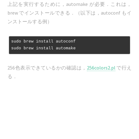
上記を実行するために，automake が必要．これは，
brew でインストールできる．（以下は，autoconf もイ
ンストールする例）
sudo brew install autoconf

256色表示できているかの確認は，
256colors2.pl
で行え
る．