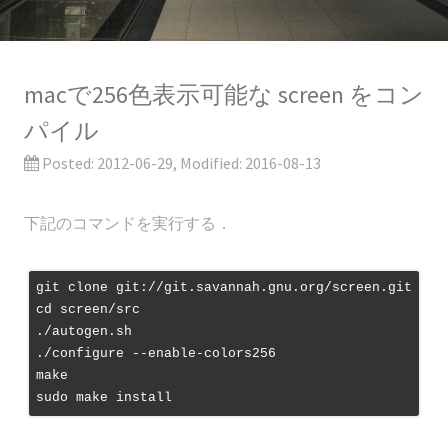
macで256色表示可能な screen をコン
パイル
Posted:
2012-06-29
, Modified:
2016-08-13
下記のコマンドを実行する．
git clone git://git.savannah.gnu.org/screen.git

cd screen/src

./autogen.sh

./configure --enable-colors256

make
