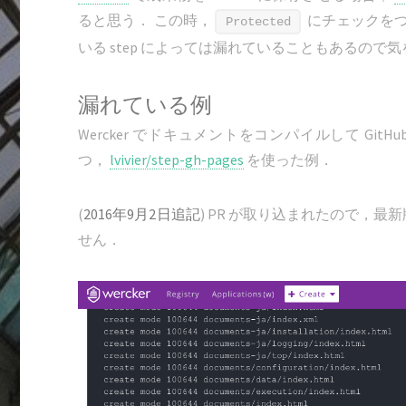
ると思う． この時，
にチェックをつ
Protected
いる step によっては漏れていることもあるので
漏れている例
Wercker でドキュメントをコンパイルして GitHu
つ，
lvivier/step-gh-pages
を使った例．
(
2016年9月2日追記
) PR が取り込まれたので，最新版の 
せん．