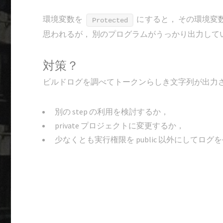
環境変数を
にすると， その環境変
Protected
思われるが， 別のプログラムがうっかり出力して
対策？
ビルドログを調べてトークンらしき文字列が出力
別の step の利用を検討するか，
private プロジェクトに変更するか，
少なくとも実行権限を public 以外にしてロ