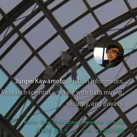
Junpei Kawamoto
, Ph.D. in Informatics.
Research scientist working with data mining,
security, and privacy.
Home
Blog
Publications
Research
Lectures
日本語
論文リスト
メモ
その他の活動