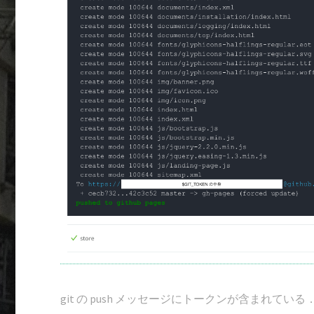
git の push メッセージにトークンが含まれている