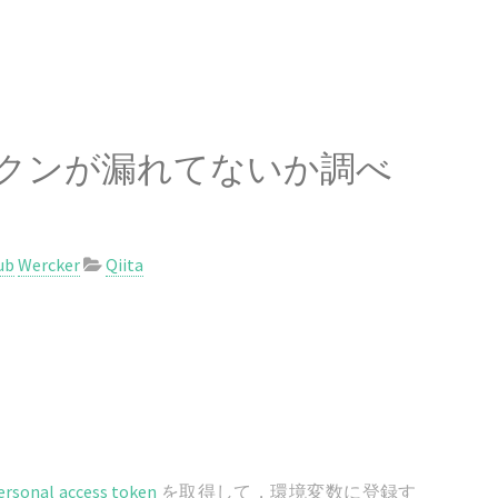
b のトークンが漏れてないか調べ
ub
Wercker
Qiita
ersonal access token
を取得して，環境変数に登録す