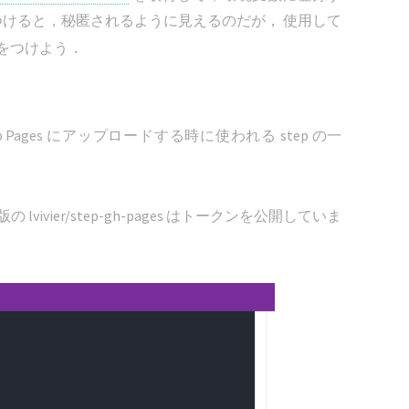
けると，秘匿されるように見えるのだが， 使用して
気をつけよう．
b Pages にアップロードする時に使われる step の一
lvivier/step-gh-pages はトークンを公開していま